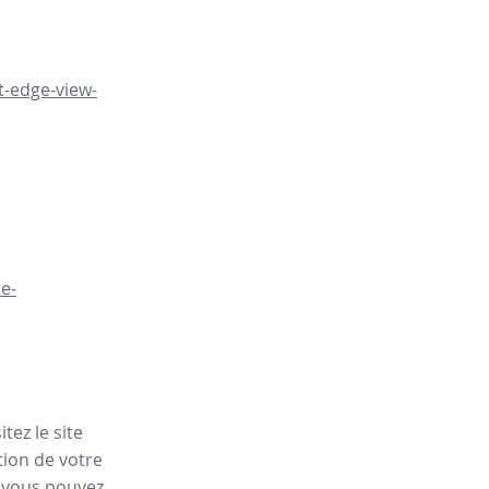
t-edge-view-
e-
tez le site
tion de votre
, vous pouvez