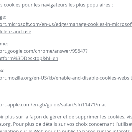
s cookies pour les navigateurs les plus populaires :
ge:
port.microsoft.com/en-us/edge/manage-cookies-in-microsof
delete-and-use
ome:
port.google.com/chrome/answer/95647?
latform%3DDesktop&hl=en
ox:
ort.mozilla.org/en-US/kb/enable-and-disable-cookies-websit
ort.apple.com/en-gb/guide/safari/sfri11471/mac
r plus sur la façon de gérer et de supprimer les cookies, visi
.org. Pour plus de détails sur vos choix concernant l'utilisa
avigation sur le Web pour la publicité basée sur les intérêts