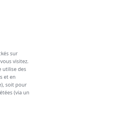
ckés sur
vous visitez.
 utilise des
s et en
), soit pour
étées (via un