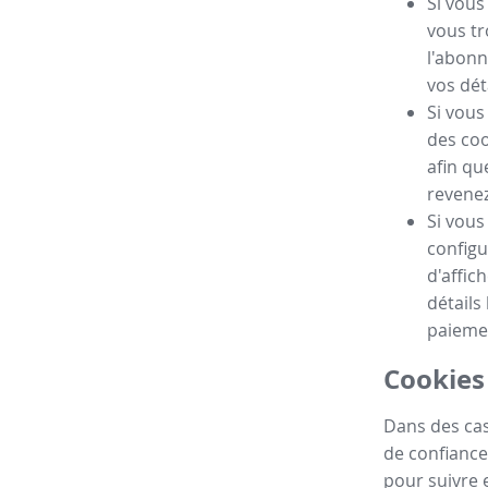
Si vous
vous tr
l'abonn
vos dét
Si vous
des coo
afin qu
revenez 
Si vous
configu
d'affic
détails
paieme
Cookies 
Dans des cas
de confiance
pour suivre e