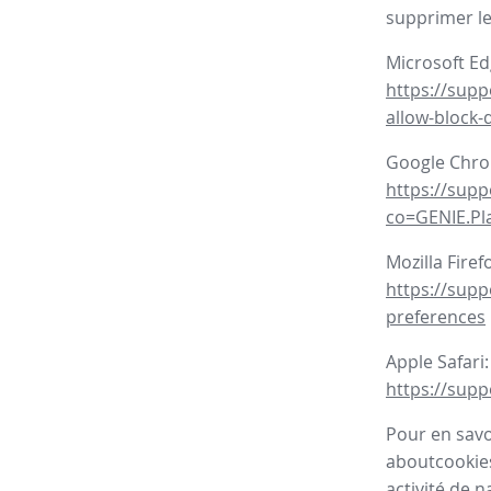
supprimer le
Microsoft Ed
https://sup
allow-block-
Google Chr
https://sup
co=GENIE.P
Mozilla Firef
https://supp
preferences
Apple Safari:
https://supp
Pour en savoi
aboutcookies
activité de n