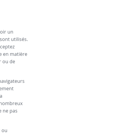
oir un
ont utilisés.
cceptez
ue en matière
r ou de
navigateurs
lement
la
de nombreux
e ne pas
r ou