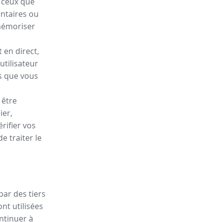
e ceux que
entaires ou
mémoriser
 en direct,
utilisateur
is que vous
 être
ier,
rifier vos
 traiter le
par des tiers
nt utilisées
ontinuer à