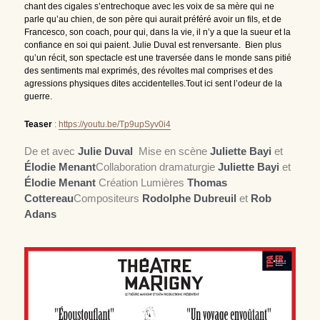
chant des cigales s’entrechoque avec les voix de sa mère qui ne 
parle qu’au chien, de son père qui aurait préféré avoir un fils, et de 
Francesco, son coach, pour qui, dans la vie, il n’y a que la sueur et la 
confiance en soi qui paient. Julie Duval est renversante.  Bien plus 
qu’un récit, son spectacle est une traversée dans le monde sans pitié 
des sentiments mal exprimés, des révoltes mal comprises et des 
agressions physiques dites accidentelles.Tout ici sent l’odeur de la 
guerre.
Teaser 
: 
https://youtu.be/Tp9upSyv0i4
De et avec 
Julie Duval  
Mise en scène 
Juliette Bayi
 et 
Élodie Menant
Collaboration dramaturgie 
Juliette Bayi
 et 
Élodie Menant 
Création Lumières 
Thomas 
Cottereau
Compositeurs 
Rodolphe Dubreuil
 et 
Rob 
Adans