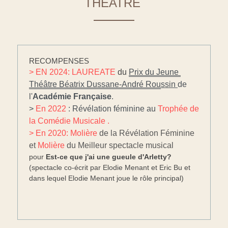
THEATRE 
RECOMPENSES
> EN 2024: LAUREATE 
du 
Prix du Jeune 
Théâtre Béatrix Dussane-André Rou
ssin 
de 
l'
Académie Française
.
>
 En 2022
 : Révélation féminine au 
Trophée de 
la Comédie Musicale .
> En 2020: Molière 
de la Révélation Féminine
et 
Molière
 du Meilleur spectacle musical
pour 
Est-ce que j'ai une gueule d'Arletty?
(spectacle co-écrit par Elodie Menant et Eric Bu et 
dans lequel Elodie Menant joue le rôle principal)