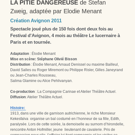
LA PITIÉ DANGEREUSE
 de Stefan 
Zweig, adaptée par Elodie Menant
Création Avignon 2011
Spectacle joué plus de 150 fois dont deux fois au 
Festival d'Avignon, 4 mois au théâtre Le lucernaire à 
Paris et en tournée.
Adaptation
 : Élodie Menant
Mise en scène: Stéphane Olivié Bisson
Distribution
 : Élodie Menant, Arnaud Denissel ou maxime Bailleul, 
David Salles ou Roger Miremont ou Philippe Risler, Gilles Janeyrand 
ou Jean-Charles Rousseau,
Salima Glamine ou Alice Pehlivanyan.
Co-production
 : La Compagnie Carinae et Atelier Théâtre Actuel.
Diffusion
: Atelier Théâtre Actuel.
Histoire: 
1913, dans une ville de garnison autrichienne, le riche Monsieur 
Kekesfalva  organise un bal costumé en l’honneur de sa fille, Edith, 
paralysée. Lors de cette soirée, la demoiselle au surnom d’hirondelle, 
rencontre Anton Hofmiller, jeune  lieutenant de cavalerie. Pris de 
compassion pour elle, l’officier lui tient compagnie et les visites se 