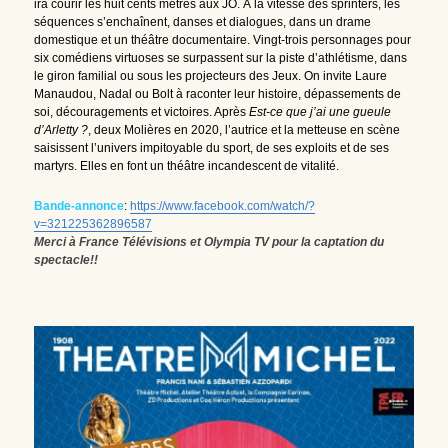
ira courir les huit cents mètres aux JO. À la vitesse des sprinters, les 
séquences s’enchaînent, danses et dialogues, dans un drame 
domestique et un théâtre documentaire. Vingt-trois personnages pour 
six comédiens virtuoses se surpassent sur la piste d’athlétisme, dans 
le giron familial ou sous les projecteurs des Jeux. On invite Laure 
Manaudou, Nadal ou Bolt à raconter leur histoire, dépassements de 
soi, découragements et victoires. Après 
Est-ce que j’ai une gueule 
d’Arletty ?
, deux Molières en 2020, l’autrice et la metteuse en scène 
saisissent l’univers impitoyable du sport, de ses exploits et de ses 
martyrs. Elles en font un théâtre incandescent de vitalité.
Bande-annonce
: 
https://www.facebook.com/watch/?
v=321225362896587
Merci à France Télévisions et Olympia TV pour la captation du 
spectacle!!