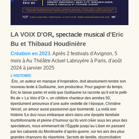
LA VOIX D'OR
,
spectacle musical
d'Eric 
Bu et Thibaud Houdinière
Création en 2023
. Après 2 festivals d'Avignon, 5 
mois à Au Théâtre Actuel Labruyère à Paris, d'août 
2024 à janvier 2025
L'HISTOIRE
:
Éric, un auteur en manque d’inspiration, doit absolument rendre son 
nouveau texte à Guillaume, son producteur. Pour gagner du temps, 
Éric le laisse parler et voilà que Guillaume lui raconte qu’il est le petit-
fils de « La Voix d’Or », un célèbre chanteur des années 50, 
éperdument amoureux d’une autre vedette de l’époque, Christine 
Vercel, un amour aussi passionnel que tourmenté. La voilà son 
histoire !Le duo nous embarque alors dans une épopée familiale 
tourbillonnante et pleine d’humour qu’ils vont créer sous les yeux des 
spectateurs, nous emmenant de l’Égypte jusqu’au Liban en passant 
par les cabarets du Montmartre d’après-guerre, sur les airs des plus 
grandes chansons du répertoire. Secrets de famille, réconciliation 