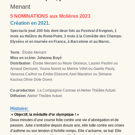
Menant
5 NOMINATIONS aux Molières 2023
Création en 2021. 
Spectacle joué 200 fois dont deux fois au Festival d'Avignon, 1 
mois au théâtre du Rond-Point, 3 mois à la Comédie des Champs-
Elysées et en tournée en France, à Barcelone et au Maroc.
Texte
 : Élodie Menant
Mise en scène: Johanna Boyé
Distribution
 : Élodie Menant ou Marie Glorieux, Lauren Paolini ou 
Arnaud Denissel, Youna Noiret ou Marine Villet ou Gaelle Pauly, 
Vanessa Cailhol ou Emilie Eliazord, Axel Mandron ou Slimane 
Kacioui,Olivie Dote Doevi.
Co-production
 : La Compagnie Carinae et Atelier Théâtre Actuel.
Diffusion
: Atelier Théâtre Actuel.
Histoire: 
« Objectif, la médaille d’or olympique ! »
Deux minutes d’une course folle contre une vie d’abnégation et de 
passion. Julie s’entraîne depuis douze ans, elle lutte contre ses crises 
d’asthme ou son tendon d’Achille rompu. Elle s’acharne, se bat. Elle 