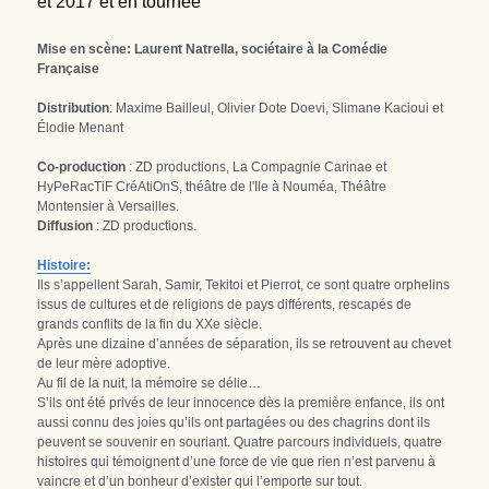
et 2017 et en tournée
Mise en scène: Laurent Natrella, sociétaire à la Comédie 
Française
Distribution
: Maxime Bailleul, Olivier Dote Doevi, Slimane Kacioui et 
Élodie Menant
Co-production
 : ZD productions, La Compagnie Carinae et 
HyPeRacTiF CréAtiOnS, théâtre de l'Ile à Nouméa, Théâtre 
Montensier à Versailles.
Diffusion
 : ZD productions.
Histoire:
Ils s’appellent Sarah, Samir, Tekitoi et Pierrot, ce sont quatre orphelins 
issus de cultures et de religions de pays différents, rescapés de 
grands conflits de la fin du XXe siècle.
Après une dizaine d’années de séparation, ils se retrouvent au chevet 
de leur mère adoptive.
Au fil de la nuit, la mémoire se délie…
S’ils ont été privés de leur innocence dès la première enfance, ils ont 
aussi connu des joies qu’ils ont partagées ou des chagrins dont ils 
peuvent se souvenir en souriant. Quatre parcours individuels, quatre 
histoires qui témoignent d’une force de vie que rien n’est parvenu à 
vaincre et d’un bonheur d’exister qui l’emporte sur tout.