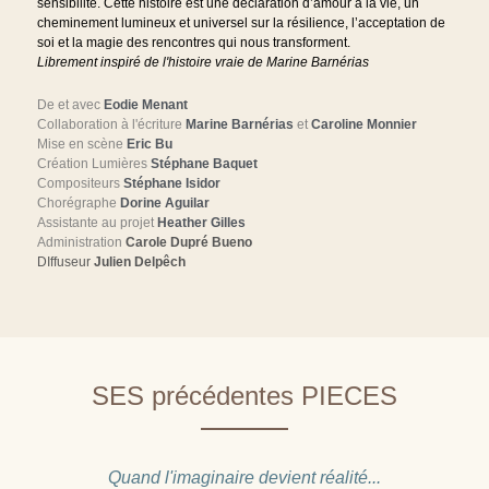
sensibilité. Cette histoire est une déclaration d’amour à la vie, un 
cheminement lumineux et universel sur la résilience, l’acceptation de 
soi et la magie des rencontres qui nous transforment.
Librement inspiré de l'histoire vraie de Marine Barnérias
De et avec 
Eodie Menant
Collaboration à l'écriture 
Marine Barnérias 
et 
Caroline Monnier 
Mise en scène 
Eric Bu
Création Lumières 
Stéphane Baquet
Compositeurs 
Stéphane Isidor
Chorégraphe 
Dorine Aguilar
Assistante au projet 
Heather Gilles
Administration 
Carole Dupré Bueno
DIffuseur
 Julien Delpêch
SES précédentes PIECES
Quand l'imaginaire devient réalité...