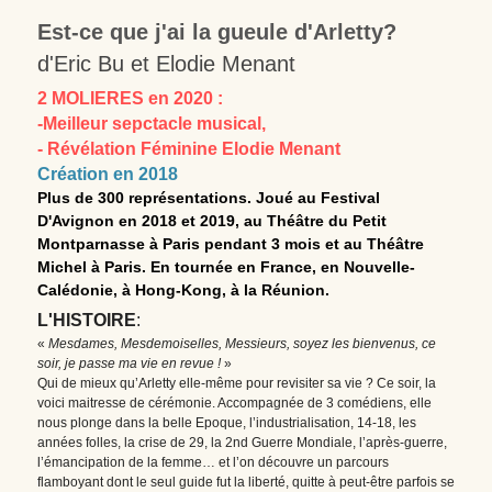
Est-ce que j'ai la gueule d'Arletty?
d'Eric Bu et Elodie Menant
2 MOLIERES en 2020 : 
-Meilleur sepctacle musical, 
- Révélation Féminine Elodie Menant
Création en 2018
Plus de 300 représentations. Joué au Festival 
D'Avignon en 2018 et 2019, au Théâtre du Petit 
Montparnasse à Paris pendant 3 mois et au Théâtre 
Michel à Paris. En tournée en France, en Nouvelle-
Calédonie, à Hong-Kong, à la Réunion.
L'HISTOIRE
:
« 
Mesdames, Mesdemoiselles, Messieurs, soyez les bienvenus, ce 
soir, je passe ma vie en revue !
 »
Qui de mieux qu’Arletty elle-même pour revisiter sa vie ? Ce soir, la 
voici maitresse de cérémonie. Accompagnée de 3 comédiens, elle 
nous plonge dans la belle Epoque, l’industrialisation, 14-18, les 
années folles, la crise de 29, la 2nd Guerre Mondiale, l’après-guerre, 
l’émancipation de la femme… et l’on découvre un parcours 
flamboyant dont le seul guide fut la liberté, quitte à peut-être parfois se 