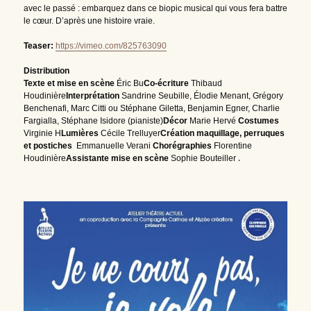
avec le passé : embarquez dans ce biopic musical qui vous fera battre 
le cœur. D’après une histoire vraie.
Teaser:
https://vimeo.com/825763090
Distribution
Texte et mise en scène 
Éric Bu
Co-écriture
 Thibaud 
Houdinière
Interprétation 
Sandrine Seubille, Élodie Menant, Grégory 
Benchenafi, Marc Citti ou Stéphane Giletta, Benjamin Egner, Charlie 
Fargialla, Stéphane Isidore (pianiste)
Décor
 Marie Hervé 
Costumes 
Virginie H
Lumières 
Cécile Trelluyer
Création maquillage, perruques 
et postiches  
Emmanuelle Verani 
Chorégraphies 
Florentine 
Houdinière
Assistante mise en scène 
Sophie Bouteiller
.