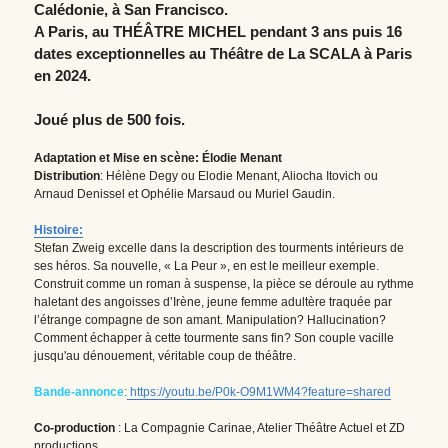
Calédonie, à San Francisco.
A Paris, au THÉÂTRE MICHEL pendant 3 ans puis 16 
dates exceptionnelles au Théâtre de La SCALA à Paris 
en 2024.
Joué plus de 500 fois.
Adaptation et Mise en scène: Élodie Menant
Distribution
: Hélène Degy ou Elodie Menant, Aliocha Itovich ou 
Arnaud Denissel et Ophélie Marsaud ou Muriel Gaudin.
Histoire:
Stefan Zweig excelle dans la description des tourments intérieurs de 
ses héros. Sa nouvelle, « La Peur », en est le meilleur exemple. 
Construit comme un roman à suspense, la pièce se déroule au rythme 
haletant des angoisses d’Irène, jeune femme adultère traquée par 
l’étrange compagne de son amant. Manipulation? Hallucination? 
Comment échapper à cette tourmente sans fin? Son couple vacille 
jusqu'au dénouement, véritable coup de théâtre.
Bande-annonce
:
https://youtu.be/P0k-O9M1WM4?feature=shared
Co-production 
: La Compagnie Carinae, Atelier Théâtre Actuel et ZD 
productions.